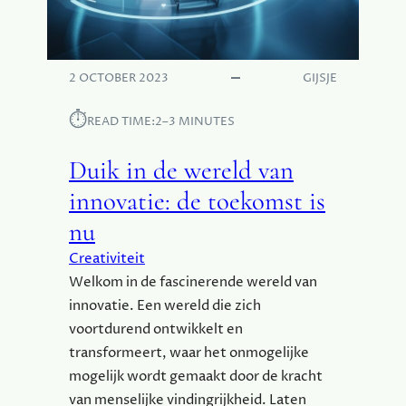
E
R
E
L
2 OCTOBER 2023
GIJSJE
D
V
⏱︎
READ TIME:
2–3 MINUTES
A
N
Duik in de wereld van
I
N
innovatie: de toekomst is
N
nu
O
V
Creativiteit
A
Welkom in de fascinerende wereld van
T
innovatie. Een wereld die zich
I
voortdurend ontwikkelt en
E
I
transformeert, waar het onmogelijke
N
mogelijk wordt gemaakt door de kracht
H
van menselijke vindingrijkheid. Laten