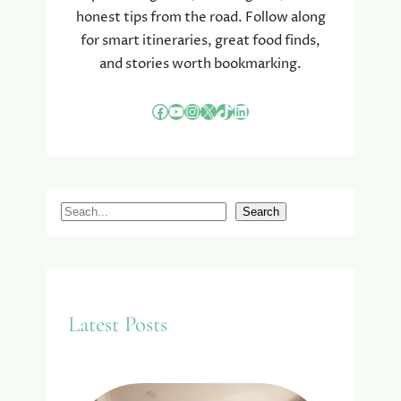
O
honest tips from the road. Follow along
U
for smart itineraries, great food finds,
T
and stories worth bookmarking.
Facebook
YouTube
Instagram
X
TikTok
LinkedIn
S
Search
e
a
r
c
Latest Posts
h