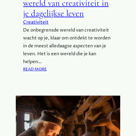
wereld van creativiteit in
O
je dagelijkse leven
V
E
Creativiteit
R
De onbegrensde wereld van creativiteit
J
wacht op je, klaar om ontdekt te worden
E
in de meest alledaagse aspecten van je
H
U
leven. Het is een wereld die je kan
I
helpen…
S
:
READ MORE
O
O
M
N
I
T
N
D
E
E
E
K
N
D
P
E
A
O
R
N