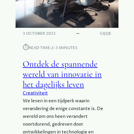
N
D
E
W
E
3 OCTOBER 2023
GIJSJE
R
E
⏱︎
READ TIME:
2–3 MINUTES
L
D
Ontdek de spannende
V
A
wereld van innovatie in
N
het dagelijks leven
A
M
Creativiteit
B
We leven in een tijdperk waarin
A
verandering de enige constante is. De
C
wereld om ons heen verandert
H
T
voortdurend, gedreven door
E
ontwikkelingen in technologie en