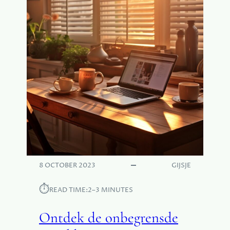
V
A
N
I
N
T
E
R
I
E
U
R
O
N
T
8 OCTOBER 2023
GIJSJE
W
E
⏱︎
READ TIME:
2–3 MINUTES
R
P
Ontdek de onbegrensde
:
T