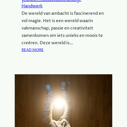
E
Handwerk
A
De wereld van ambacht is fascinerend en
T
vol magie. Het is een wereld waarin
I
vakmanschap, passie en creativiteit
V
I
samenkomen om iets unieks en moois te
T
creëren. Deze wereld is…
E
:
READ MORE
I
O
T
N
I
T
N
D
J
E
E
K
D
D
A
E
G
M
E
A
L
G
I
I