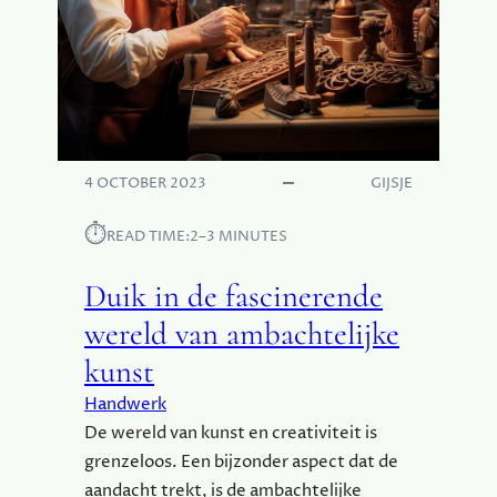
T
E
I
N
N
O
V
A
4 OCTOBER 2023
GIJSJE
T
I
⏱︎
READ TIME:
2–3 MINUTES
E
S
Duik in de fascinerende
D
I
wereld van ambachtelijke
E
kunst
O
N
Handwerk
Z
De wereld van kunst en creativiteit is
E
grenzeloos. Een bijzonder aspect dat de
W
aandacht trekt, is de ambachtelijke
E