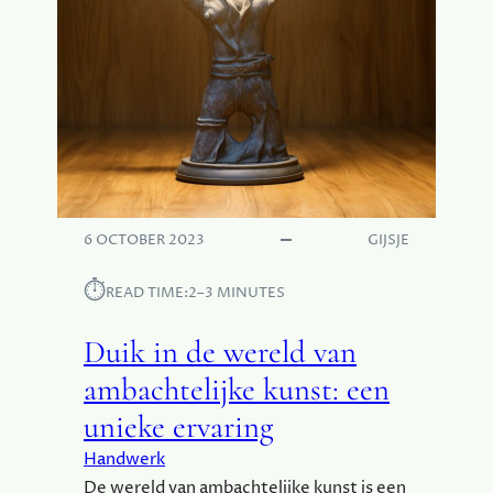
J
E
K
V
S
A
E
N
L
A
E
M
V
B
E
A
N
C
H
6 OCTOBER 2023
GIJSJE
T
:
⏱︎
READ TIME:
2–3 MINUTES
E
E
Duik in de wereld van
N
R
ambachtelijke kunst: een
E
unieke ervaring
I
S
Handwerk
N
De wereld van ambachtelijke kunst is een