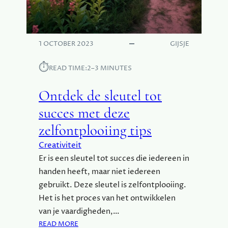
N
N
O
V
1 OCTOBER 2023
GIJSJE
A
T
⏱︎
READ TIME:
2–3 MINUTES
I
E
Ontdek de sleutel tot
:
D
succes met deze
E
zelfontplooiing tips
T
O
Creativiteit
E
Er is een sleutel tot succes die iedereen in
K
handen heeft, maar niet iedereen
O
gebruikt. Deze sleutel is zelfontplooiing.
M
S
Het is het proces van het ontwikkelen
T
van je vaardigheden,…
I
:
READ MORE