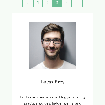
←
1
2
3
4
→
A
O
R
I
M
I
E
N
V
G
A
T
N
I
H
P
I
S
L
L
H
O
U
T
Lucas Brey
T
U
I
N
I’m Lucas Brey, a travel blogger sharing
H
practical guides, hidden gems, and