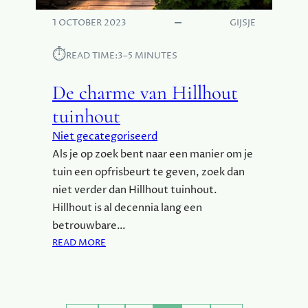
C
C
1 OCTOBER 2023
GIJSJE
E
S
⏱︎
READ TIME:
3–5 MINUTES
M
E
De charme van Hillhout
T
D
tuinhout
E
Niet gecategoriseerd
Z
Als je op zoek bent naar een manier om je
E
Z
tuin een opfrisbeurt te geven, zoek dan
E
niet verder dan Hillhout tuinhout.
L
Hillhout is al decennia lang een
F
betrouwbare…
O
:
READ MORE
N
D
T
E
P
C
L
H
O