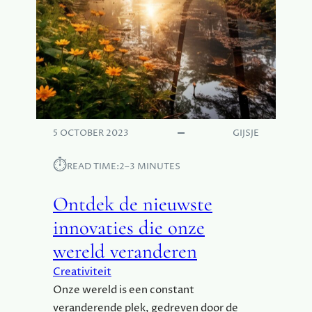
D
V
A
N
A
M
B
A
C
5 OCTOBER 2023
GIJSJE
H
T
⏱︎
READ TIME:
2–3 MINUTES
E
L
Ontdek de nieuwste
I
J
innovaties die onze
K
wereld veranderen
E
K
Creativiteit
U
Onze wereld is een constant
N
veranderende plek, gedreven door de