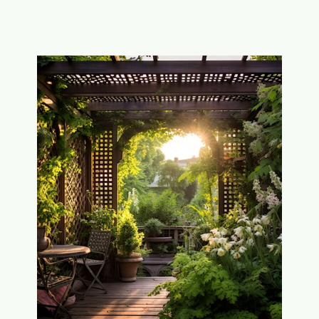
S
O
N
N
U
T
D
E
K
D
E
S
L
E
U
T
E
L
T
O
T
S
U