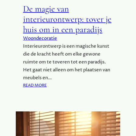
De magie van
interieurontwerp: tover je
huis om in een paradijs
Woondecoratie
Interieurontwerp is een magische kunst
die de kracht heeft om elke gewone
ruimte om te toveren tot een paradijs.
Het gaat niet alleen om het plaatsen van
meubels en…
:
READ MORE
D
E
M
A
G
I
E