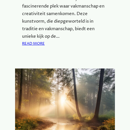
A
fascinerende plek waar vakmanschap en
A
creativiteit samenkomen. Deze
R
P
kunstvorm, die diepgeworteld is in
U
traditie en vakmanschap, biedt een
U
unieke kijk op de…
R
:
READ MORE
V
D
A
U
K
I
M
K
A
I
N
N
S
D
C
E
H
W
A
E
P
R
E
L