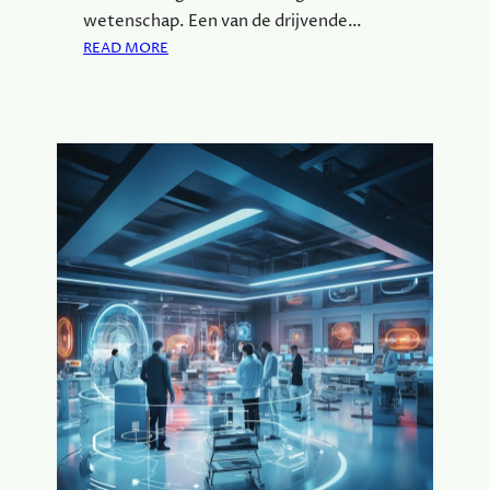
L
wetenschap. Een van de drijvende…
I
:
READ MORE
J
O
K
N
E
T
K
D
U
E
N
K
S
D
T
E
S
P
A
N
N
E
N
D
E
W