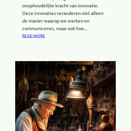
S
onophoudelijke kracht van innovatie.
T
:
Deze innovaties veranderen niet alleen
E
de manier waarop we werken en
E
communiceren, maar ook hoe…
N
:
READ MORE
U
O
N
N
I
T
E
D
K
E
E
K
E
D
R
E
V
N
A
I
R
E
I
U
N
W
G
S