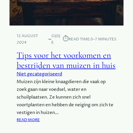
O
M
F
O
R
12 AUGUST
GIJSJ
T
⏱︎
READ TIME:
5–7 MINUTES
2024
E
E
N
Tips voor het voorkomen en
S
bestrijden van muizen in huis
T
I
Niet gecategoriseerd
J
Muizen zijn kleine knaagdieren die vaak op
L
zoek gaan naar voedsel, water en
V
O
schuilplaatsen. Ze kunnen zich snel
O
voortplanten en hebben de neiging om zich te
R
vestigen in huizen…
E
:
READ MORE
L
T
K
I