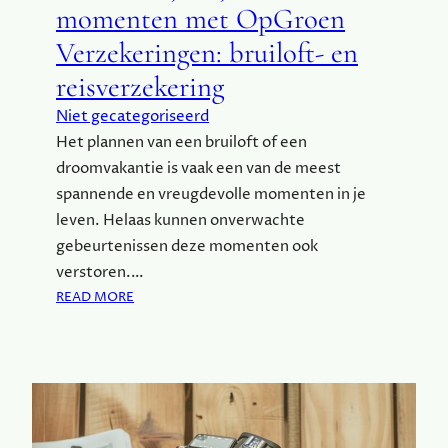
momenten met OpGroen
B
E
Verzekeringen: bruiloft- en
S
reisverzekering
T
R
Niet gecategoriseerd
I
Het plannen van een bruiloft of een
J
D
droomvakantie is vaak een van de meest
E
spannende en vreugdevolle momenten in je
N
leven. Helaas kunnen onverwachte
V
gebeurtenissen deze momenten ook
A
verstoren.…
N
:
READ MORE
M
B
U
E
I
S
Z
C
E
H
N
E
I