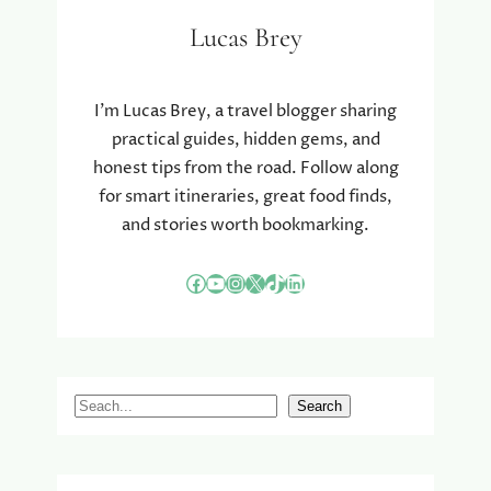
N
Lucas Brey
D
S
I
N
I’m Lucas Brey, a travel blogger sharing
T
practical guides, hidden gems, and
U
honest tips from the road. Follow along
I
for smart itineraries, great food finds,
N
and stories worth bookmarking.
I
N
R
Facebook
YouTube
Instagram
X
TikTok
LinkedIn
I
C
H
T
I
S
Search
N
e
G
a