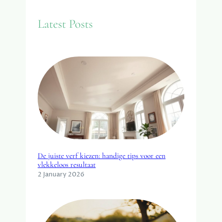
r
c
Latest Posts
h
De juiste verf kiezen: handige tips voor een
vlekkeloos resultaat
2 January 2026