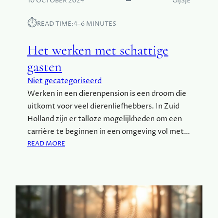
10 OCTOBER 2024
GIJSJE
D
E
⏱︎
READ TIME:
4–6 MINUTES
L
E
Het werken met schattige
N
gasten
V
A
Niet gecategoriseerd
N
Werken in een dierenpension is een droom die
G
uitkomt voor veel dierenliefhebbers. In Zuid
O
O
Holland zijn er talloze mogelijkheden om een
G
carrière te beginnen in een omgeving vol met…
L
:
READ MORE
E
H
A
E
D
T
S
W
U
E
I
R
T
K