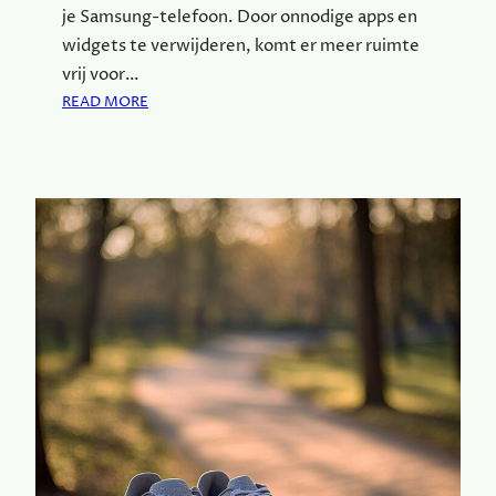
je Samsung-telefoon. Door onnodige apps en
widgets te verwijderen, komt er meer ruimte
vrij voor…
:
READ MORE
M
A
A
K
J
E
S
A
M
S
U
N
G
-
T
E