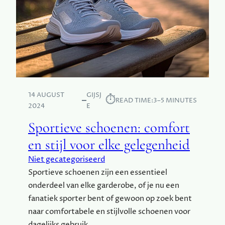
L
E
F
O
O
N
S
N
14 AUGUST
GIJSJ
E
⏱︎
READ TIME:
3–5 MINUTES
2024
E
L
L
Sportieve schoenen: comfort
E
en stijl voor elke gelegenheid
R
M
Niet gecategoriseerd
E
Sportieve schoenen zijn een essentieel
T
onderdeel van elke garderobe, of je nu een
D
E
fanatiek sporter bent of gewoon op zoek bent
Z
naar comfortabele en stijlvolle schoenen voor
E
dagelijks gebruik.…