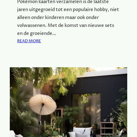
Pokémon kaarten verzamelen is de laatste
E
jaren uitgegroeid tot een populaire hobby, niet
R
alleen onder kinderen maar ook onder
Z
volwassenen. Met de komst van nieuwe sets
E
en de groeiende…
K
E
:
READ MORE
R
H
I
O
N
E
G
J
E
D
E
B
E
S
T
E
P
O