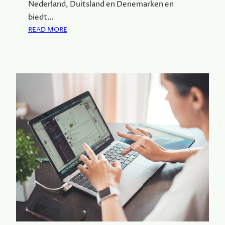
Nederland, Duitsland en Denemarken en
biedt…
:
READ MORE
O
N
T
D
E
K
D
E
M
O
O
I
S
T
E
N
A