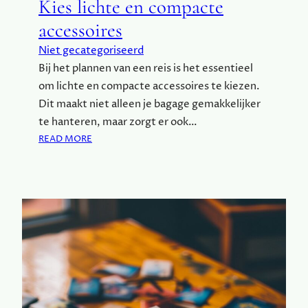
Kies lichte en compacte
N
accessoires
M
E
Niet gecategoriseerd
T
Bij het plannen van een reis is het essentieel
O
om lichte en compacte accessoires te kiezen.
P
G
Dit maakt niet alleen je bagage gemakkelijker
R
te hanteren, maar zorgt er ook…
O
:
READ MORE
E
K
N
I
V
E
E
S
R
L
Z
I
E
C
K
H
E
T
R
E
I
E