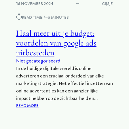
T
16 NOVEMBER 2024
GIJSJE
U
U
⏱︎
READ TIME:
4–6 MINUTES
R
G
Haal meer uit je budget:
E
B
voordelen van google ads
I
uitbesteden
E
D
Niet gecategoriseerd
E
In de huidige digitale wereld is online
N
adverteren een cruciaal onderdeel van elke
V
marketingstrategie. Het effectief inzetten van
A
N
online advertenties kan een aanzienlijke
N
impact hebben op de zichtbaarheid en…
E
:
READ MORE
D
H
E
A
R
A
L