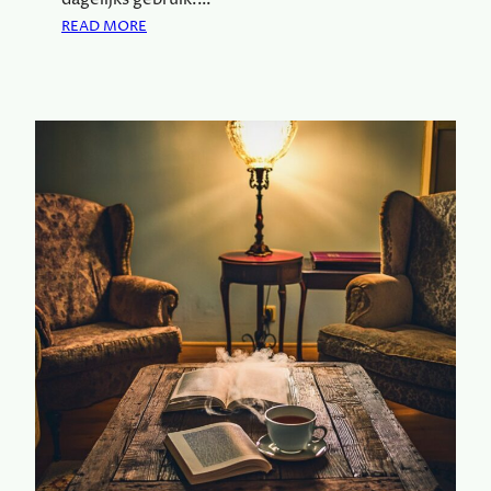
E
:
READ MORE
E
S
N
P
V
O
O
R
U
T
D
I
I
E
G
V
E
E
T
S
I
C
P
H
S
O
E
N
E
N
:
C