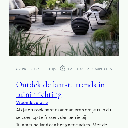
K
É
M
O
N
B
O
O
S
T
E
⏱︎
6 APRIL 2024
GIJSJE
READ TIME:
2–3 MINUTES
R
B
Ontdek de laatste trends in
O
tuininrichting
X
K
Woondecoratie
I
Als je op zoek bent naar manieren om je tuin dit
E
seizoen op te frissen, dan ben je bij
S
T
Tuinmeubelland aan het goede adres. Met de