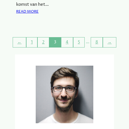
komst van het…
:
READ MORE
O
N
T
D
…
←
1
2
3
4
5
8
→
E
K
D
E
L
A
A
T
S
T
E
T
R
E