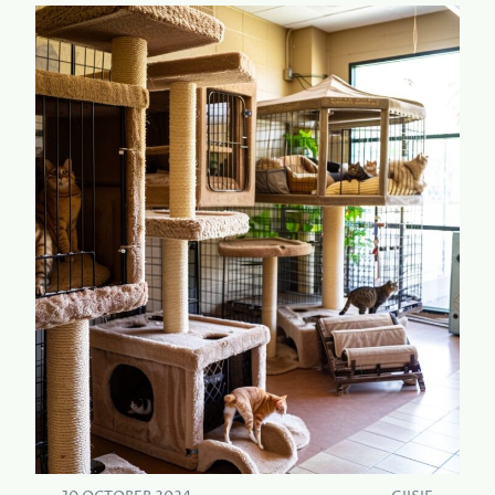
L
A
M
N
E
D
E
P
R
E
U
R
I
F
T
I
J
E
E
T
B
S
U
E
D
N
G
V
E
O
T
E
:
T
V
O
O
R