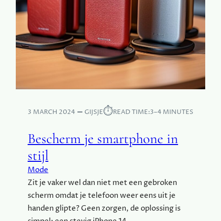
E
C
A
M
P
I
N
G
E
E
N
⏱︎
3 MARCH 2024
GIJSJE
READ TIME:
3–4 MINUTES
F
E
Bescherm je smartphone in
E
stijl
S
T
Mode
J
Zit je vaker wel dan niet met een gebroken
E
scherm omdat je telefoon weer eens uit je
I
S
handen glipte? Geen zorgen, de oplossing is