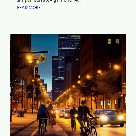
simpel: een stevig iPhone 14…
:
READ MORE
B
E
S
C
H
E
R
M
J
E
S
M
A
R
T
P
H
O
N