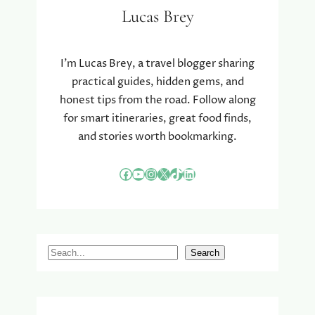
I
Lucas Brey
F
T
C
I’m Lucas Brey, a travel blogger sharing
A
practical guides, hidden gems, and
R
D
honest tips from the road. Follow along
S
for smart itineraries, great food finds,
and stories worth bookmarking.
Facebook
YouTube
Instagram
X
TikTok
LinkedIn
S
Search
e
a
r