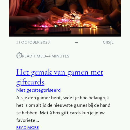
W
A
T
H
E
T
I
31 OCTOBER 2023
GIJSJE
S
E
⏱︎
READ TIME:
3–4 MINUTES
N
W
Het gemak van gamen met
A
giftcards
A
R
Niet gecategoriseerd
O
Als je een gamer bent, weet je hoe belangrijk
M
het is om altijd de nieuwste games bij de hand
J
E
te hebben. Met Xbox gift cards kun je jouw
H
favoriete…
E
:
READ MORE