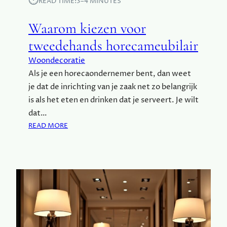
⏱︎
READ TIME:
3–4 MINUTES
A
L
Waarom kiezen voor
I
tweedehands horecameubilair
N
P
Woondecoratie
R
Als je een horecaondernemer bent, dan weet
O
je dat de inrichting van je zaak net zo belangrijk
D
U
is als het eten en drinken dat je serveert. Je wilt
C
dat…
T
:
READ MORE
B
W
E
A
S
A
C
R
H
O
E
M
R
K
M
I
I
E