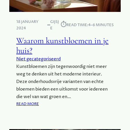
S
E
N
18 JANUARY
GIJSJ
D
⏱︎
READ TIME:
4–6 MINUTES
2024
E
E
S
Waarom kunstbloemen in je
T
huis?
A
D
Niet gecategoriseerd
V
Kunstbloemen zijn tegenwoordig niet meer
E
weg te denken uit het moderne interieur.
R
O
Deze onderhoudsvrije varianten van echte
V
bloemen bieden een uitkomst voor iedereen
E
die wel van wat groen en…
R
:
READ MORE
E
W
N
A
A
R