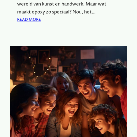
wereld van kunst en handwerk. Maar wat
S
maakt epoxy zo speciaal? Nou, het…
:
READ MORE
D
E
C
H
A
R
M
E
V
A
N
E
P
O
X
Y
: