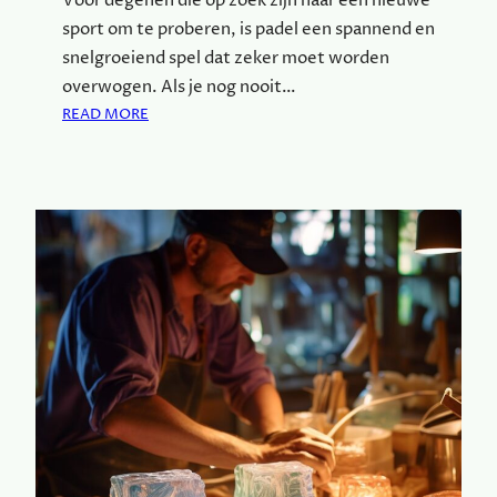
Voor degenen die op zoek zijn naar een nieuwe
sport om te proberen, is padel een spannend en
snelgroeiend spel dat zeker moet worden
overwogen. Als je nog nooit…
:
READ MORE
O
N
T
D
E
K
D
E
P
A
D
E
L
-
E