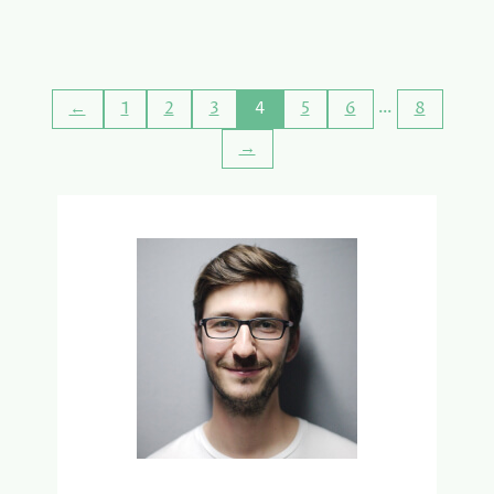
T
H
Z
E
O
T
U
G
M
…
←
1
2
3
4
5
6
8
E
O
M
→
E
A
T
K
E
V
N
A
P
N
R
G
O
A
B
M
E
E
R
N
E
M
N
E
T
G