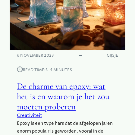
R
V
A
R
I
N
G
B
I
6 NOVEMBER 2023
GIJSJE
J
T
⏱︎
READ TIME:
3–4 MINUTES
H
E
De charme van epoxy: wat
P
het is en waarom je het zou
A
D
moeten proberen
E
L
Creativiteit
L
Epoxy is een type hars dat de afgelopen jaren
E
enorm populair is geworden, vooral in de
R