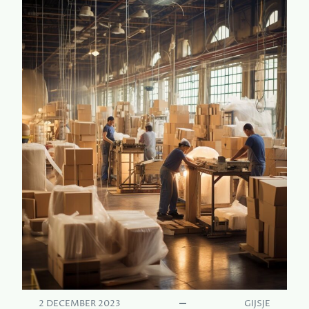
O
M
K
U
N
S
T
B
L
O
E
M
E
N
I
N
J
E
H
U
2 DECEMBER 2023
GIJSJE