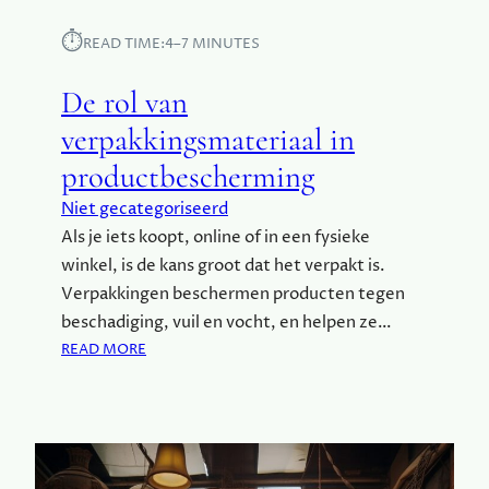
I
S
⏱︎
READ TIME:
4–7 MINUTES
?
De rol van
verpakkingsmateriaal in
productbescherming
Niet gecategoriseerd
Als je iets koopt, online of in een fysieke
winkel, is de kans groot dat het verpakt is.
Verpakkingen beschermen producten tegen
beschadiging, vuil en vocht, en helpen ze…
:
READ MORE
D
E
R
O
L