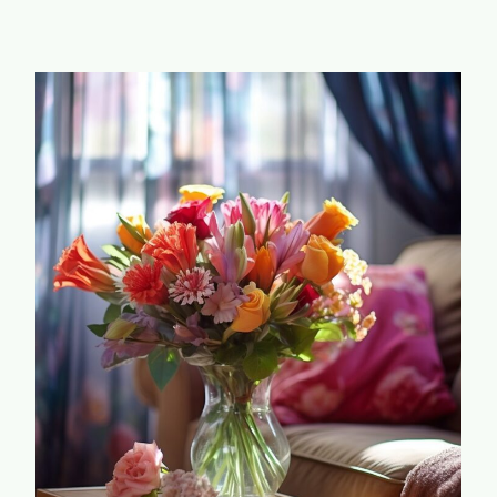
A
A
R
O
M
E
L
E
K
T
R
I
S
C
H
E
F
I
E
T