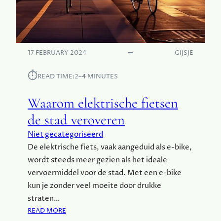
E
I
N
S
T
17 FEBRUARY 2024
GIJSJE
I
J
⏱︎
READ TIME:
2–4 MINUTES
L
Waarom elektrische fietsen
de stad veroveren
Niet gecategoriseerd
De elektrische fiets, vaak aangeduid als e-bike,
wordt steeds meer gezien als het ideale
vervoermiddel voor de stad. Met een e-bike
kun je zonder veel moeite door drukke
straten…
:
READ MORE
W