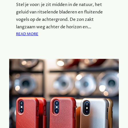
Stel je voor: je zit midden in de natuur, het
geluid van ritselende bladeren en fluitende
vogels op de achtergrond. De zon zakt
langzaam weg achter de horizon en…
:
READ MORE
W
A
A
R
O
M
K
O
K
E
N
O
P
D