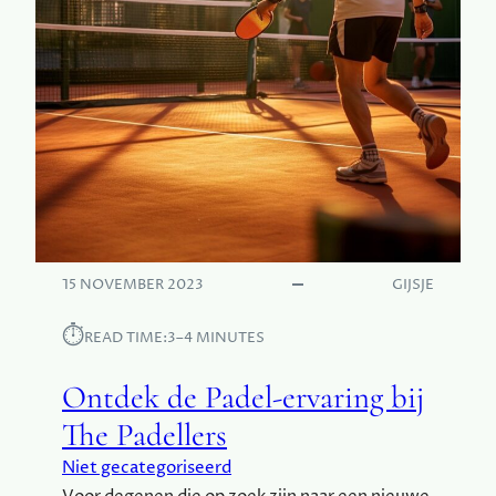
T
I
J
L
V
O
L
L
E
K
L
E
15 NOVEMBER 2023
GIJSJE
D
I
⏱︎
READ TIME:
3–4 MINUTES
N
G
Ontdek de Padel-ervaring bij
The Padellers
Niet gecategoriseerd