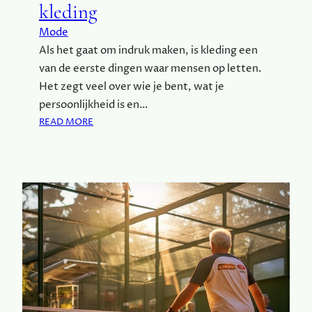
kleding
R
E
Mode
C
Als het gaat om indruk maken, is kleding een
A
van de eerste dingen waar mensen op letten.
M
E
Het zegt veel over wie je bent, wat je
U
persoonlijkheid is en…
B
:
READ MORE
I
D
L
E
A
K
I
R
R
A
C
H
T
V
A
N
S